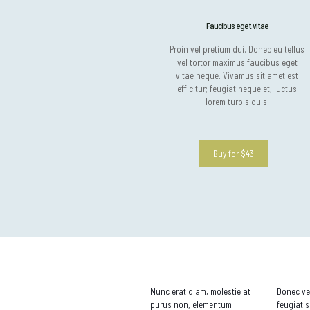
Faucibus eget vitae
Proin vel pretium dui. Donec eu tellus
vel tortor maximus faucibus eget
vitae neque. Vivamus sit amet est
efficitur; feugiat neque et, luctus
lorem turpis duis.
Buy for $43
Nunc erat diam, molestie at
Donec vel
purus non, elementum
feugiat 