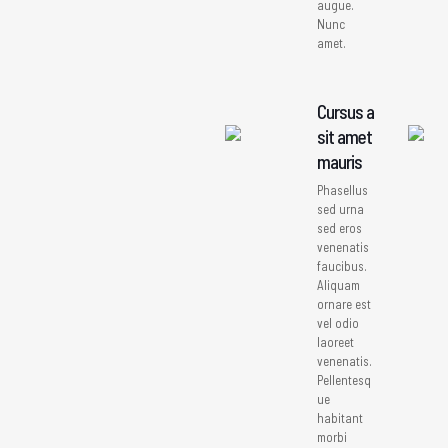
augue.
Nunc
amet.
Cursus a
sit amet
mauris
Phasellus
sed urna
sed eros
venenatis
faucibus.
Aliquam
ornare est
vel odio
laoreet
venenatis.
Pellentesq
ue
habitant
morbi