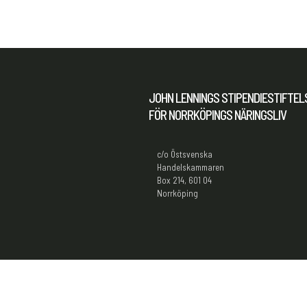
JOHN LENNINGS STIPENDIESTIFTEL
FÖR NORRKÖPINGS NÄRINGSLIV
c/o Östsvenska
Handelskammaren
Box 214, 601 04
Norrköping