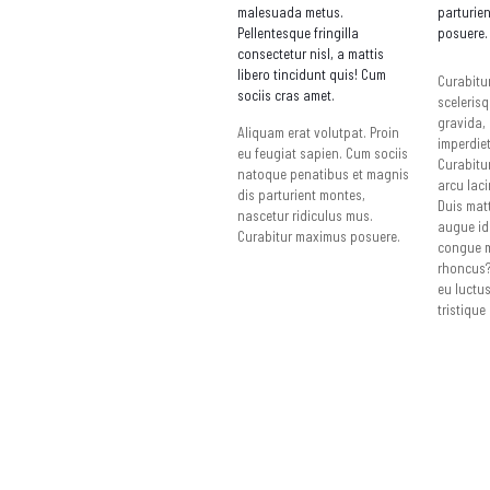
malesuada metus.
parturie
Pellentesque fringilla
posuere.
consectetur nisl, a mattis
libero tincidunt quis! Cum
Curabitu
sociis cras amet.
scelerisq
gravida, 
Aliquam erat volutpat. Proin
imperdiet
eu feugiat sapien. Cum sociis
Curabitu
natoque penatibus et magnis
arcu laci
dis parturient montes,
Duis mat
nascetur ridiculus mus.
augue id
Curabitur maximus posuere.
congue 
rhoncus?
eu luctus
tristique