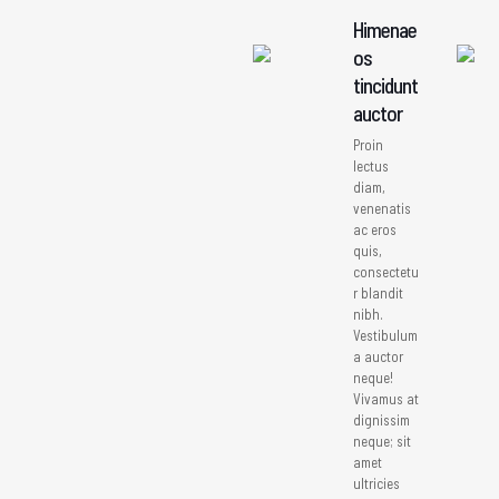
Himenae
os
tincidunt
auctor
Proin
lectus
diam,
venenatis
ac eros
quis,
consectetu
r blandit
nibh.
Vestibulum
a auctor
neque!
Vivamus at
dignissim
neque; sit
amet
ultricies