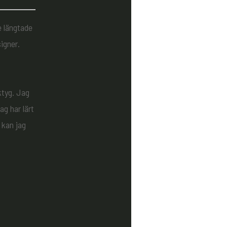
e längtade
igner.
ktyg. Jag
ag har lärt
 kan jag