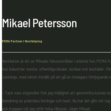
Mikael Petersson
PEMA Partner i Norrköping
Ventilation är ett av Mikaels fokusområden i arbetet hos PEMA Pa
hos industrier, kontor, offentliga lokaler, butiker och bostäder.
Lennings, med siktet inställt på att gå en tredagars fördjupande v
- Tack vare stipendiet fick jag möjlighet att genomföra kursen 
blandning av praktiska övningar och teori. Nu har det gått ett ta
och tryggare när jag utför mina tillsyner, säger Mikael.