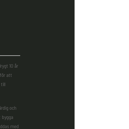
rygt 10 år
för att
ill
ärdig och
t bygga
reddas med