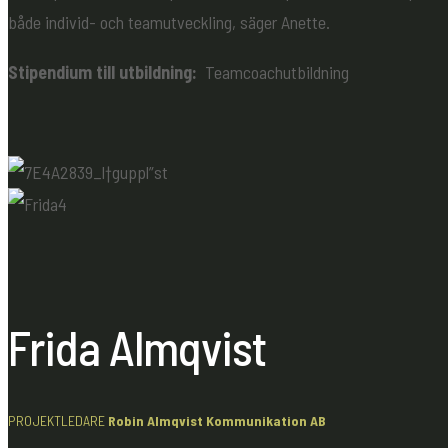
både individ- och teamutveckling, säger Anette.
Stipendium till utbildning:
Teamcoachutbildning
Frida Almqvist
PROJEKTLEDARE
Robin Almqvist Kommunikation AB